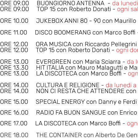
ORE 09.00 BUONGIORNO ANTENNA -
da lunedi
ORE 09.00 TOP 15 con Roberto Donati -
ogni sa
ORE 10.00 JUKEBOX ANNI 80 - 90 con Maurillo
ORE 11.00 DISCO BOOMERANG con Marco Boffi
ORE 12.00 ORA MUSICA con Riccardo Pellegrini
ORE 12.00 TOP 15 con Roberto Donati -
ogni d
ORE 13.00 EVERGREEN con Maria Sciarra
-
da 
ORE 13.3
0 HIT ITALIA con Mauro Malagutti e Mar
ORE 13.00 LA DISCOTECA con Marco Boffi -
ogn
ORE 14.00 CULTURA E RELIGIONE -
da lunedi a
ORE 14.00 NON CI RESTA CHE ATTENDERE con N
ORE 15.00 SPECIAL ENERGY con Danny e Ferdi 
ORE 16.0
0 RADIO FA BUON SANGUE con Enrico e
ORE 17
.0
0 LA DISCOTECA con Marco Boffi -
ogn
ORE 18.00
THE CONTAINER con Alberto De Gen